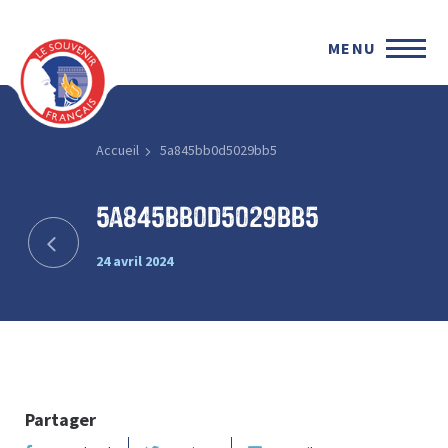
MENU
Accueil
5a845bb0d5029bb5
5a845bb0d5029bb5
24 avril 2024
Partager