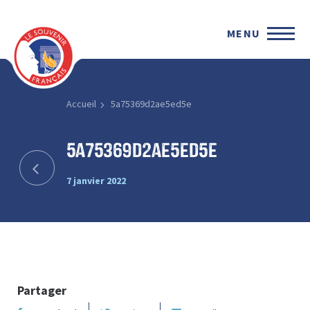
MENU
Accueil
5a75369d2ae5ed5e
5a75369d2ae5ed5e
7 janvier 2022
Partager