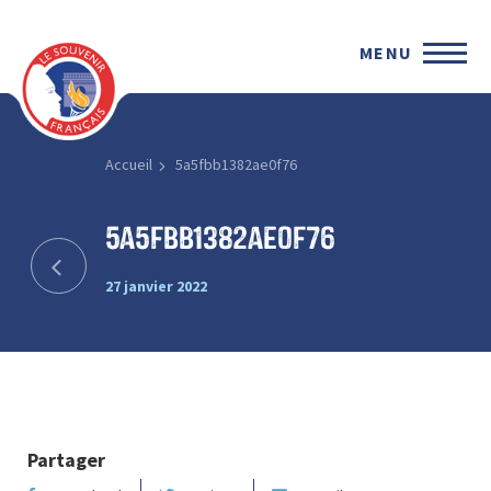
MENU
Accueil
5a5fbb1382ae0f76
5a5fbb1382ae0f76
27 janvier 2022
Partager