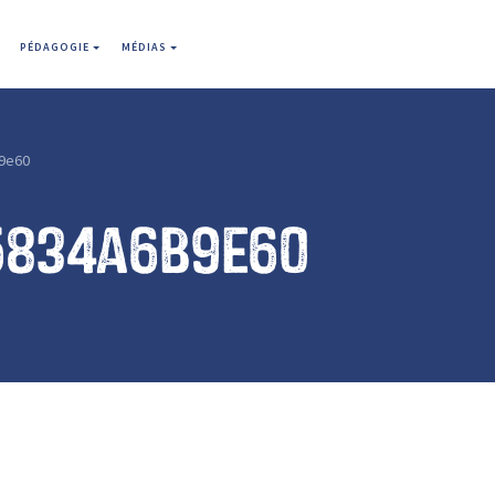
PÉDAGOGIE
MÉDIAS
9e60
5834a6b9e60