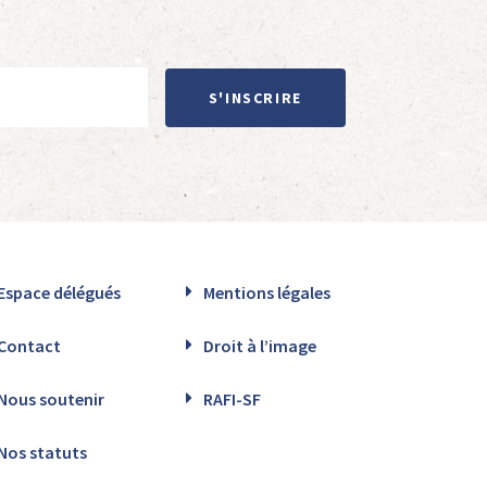
S'INSCRIRE
Espace délégués
Mentions légales
Contact
Droit à l’image
Nous soutenir
RAFI-SF
Nos statuts