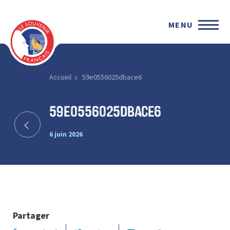
MENU
Accueil
59e0556025dbace6
59e0556025dbace6
6 juin 2026
Partager