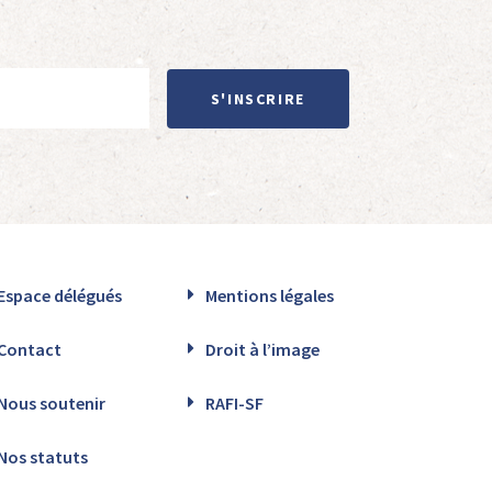
S'INSCRIRE
Espace délégués
Mentions légales
Contact
Droit à l’image
Nous soutenir
RAFI-SF
Nos statuts