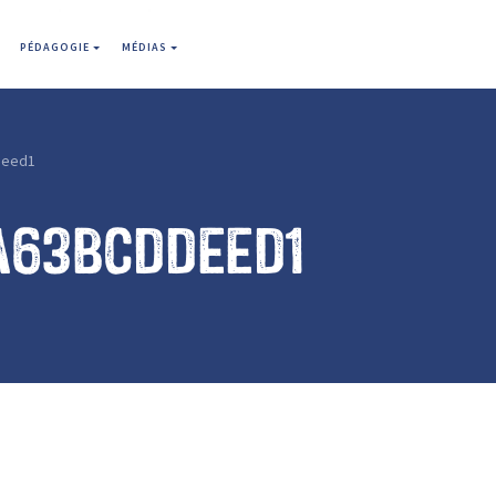
PÉDAGOGIE
MÉDIAS
deed1
a63bcddeed1