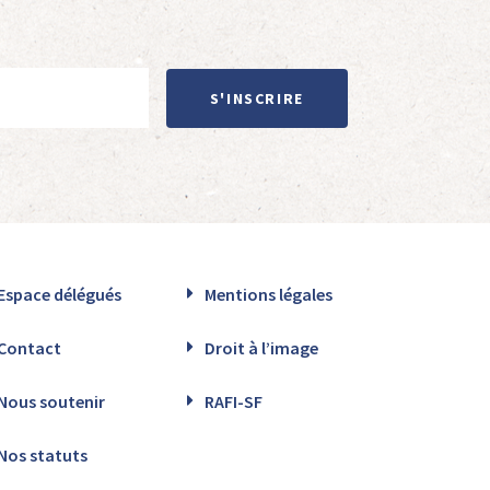
S'INSCRIRE
Espace délégués
Mentions légales
Contact
Droit à l’image
Nous soutenir
RAFI-SF
Nos statuts