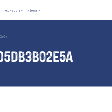
PÉDAGOGIE
MÉDIAS
2e5a
05db3b02e5a