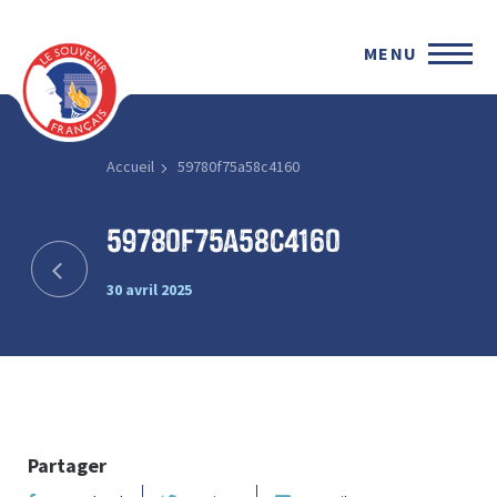
MENU
Accueil
59780f75a58c4160
59780f75a58c4160
30 avril 2025
Partager