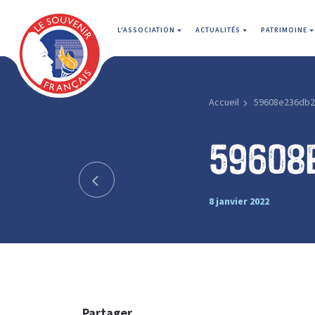
L'ASSOCIATION
ACTUALITÉS
PATRIMOINE
Accueil
59608e236db2
59608
8 janvier 2022
Partager