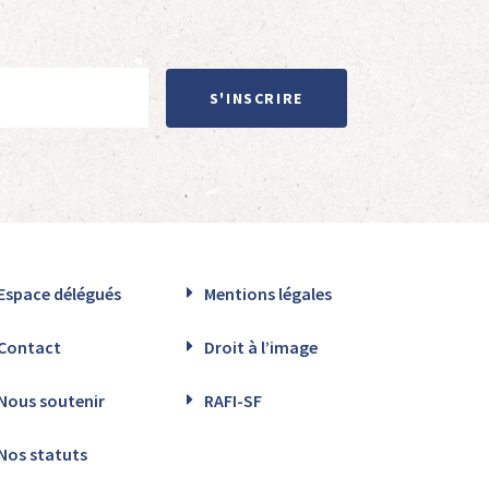
S'INSCRIRE
Espace délégués
Mentions légales
Contact
Droit à l’image
Nous soutenir
RAFI-SF
Nos statuts