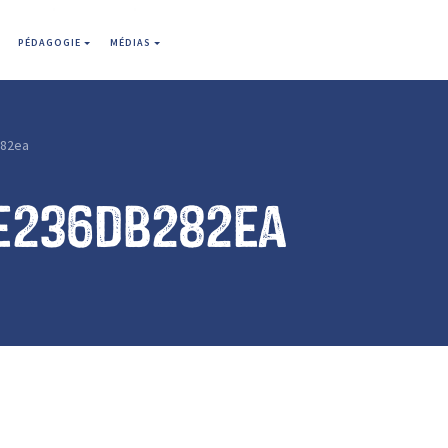
PÉDAGOGIE
MÉDIAS
82ea
e236db282ea