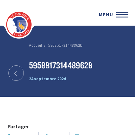
MENU
Accueil
5958b1731448962b
5958b1731448962b
24 septembre 2024
Partager