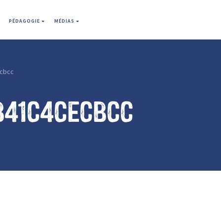
PÉDAGOGIE
MÉDIAS
cbcc
b41c4cecbcc