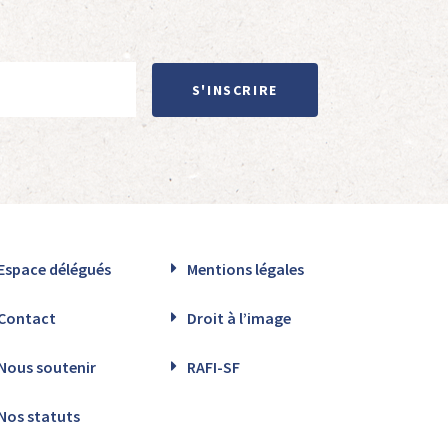
S'INSCRIRE
Espace délégués
Mentions légales
Contact
Droit à l’image
Nous soutenir
RAFI-SF
Nos statuts