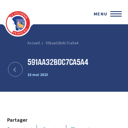
MENU
Accueil
591aa32bdc7ca5a4
591aa32bdc7ca5a4
15 mai 2023
Partager