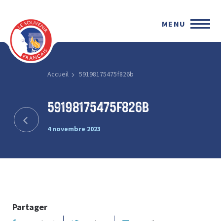
MENU
Accueil
59198175475f826b
59198175475f826b
4 novembre 2023
Partager