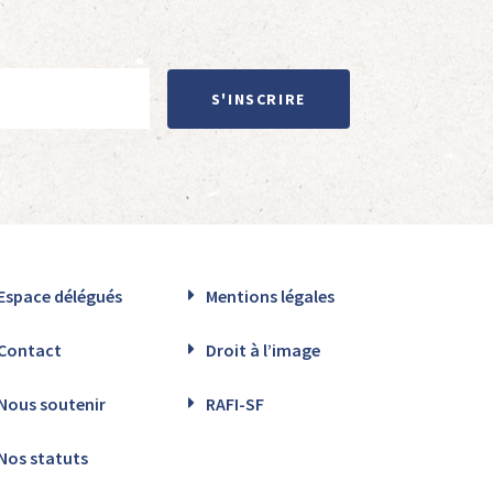
S'INSCRIRE
Espace délégués
Mentions légales
Contact
Droit à l’image
Nous soutenir
RAFI-SF
Nos statuts