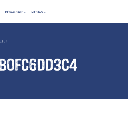
PÉDAGOGIE
MÉDIAS
d3c4
1b0fc6dd3c4