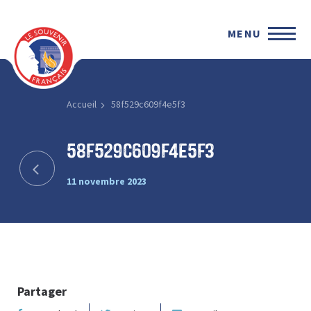
MENU
Accueil
58f529c609f4e5f3
58f529c609f4e5f3
11 novembre 2023
Partager