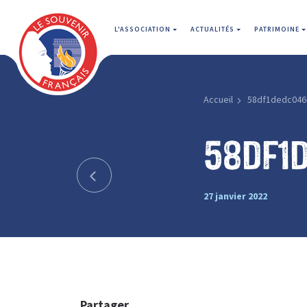
L'ASSOCIATION
ACTUALITÉS
PATRIMOINE
Accueil
58df1dedc046
58df1
27 janvier 2022
Partager