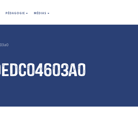
PÉDAGOGIE
MÉDIAS
03a0
dedc04603a0