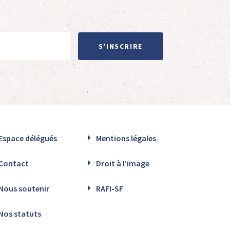
S'INSCRIRE
Espace délégués
Mentions légales
Contact
Droit à l’image
Nous soutenir
RAFI-SF
Nos statuts