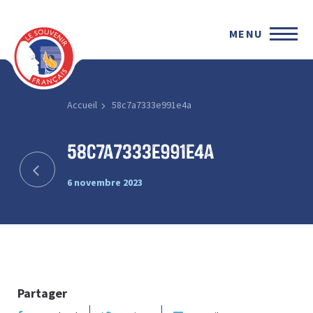
MENU
Accueil
58c7a7333e991e4a
58c7a7333e991e4a
6 novembre 2023
Partager