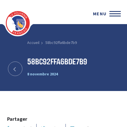
MENU
Accueil
58bc92ffa6bde7b9
58bc92ffa6bde7b9
8 novembre 2024
Partager