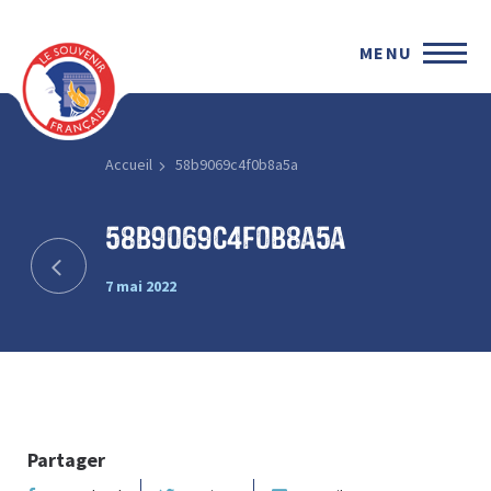
MENU
Accueil
58b9069c4f0b8a5a
58b9069c4f0b8a5a
7 mai 2022
Partager