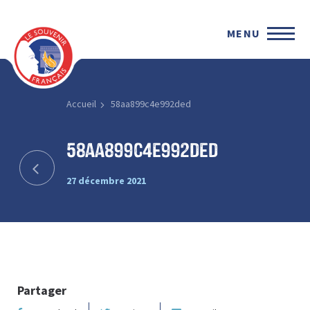
MENU
Accueil
58aa899c4e992ded
58aa899c4e992ded
27 décembre 2021
Partager