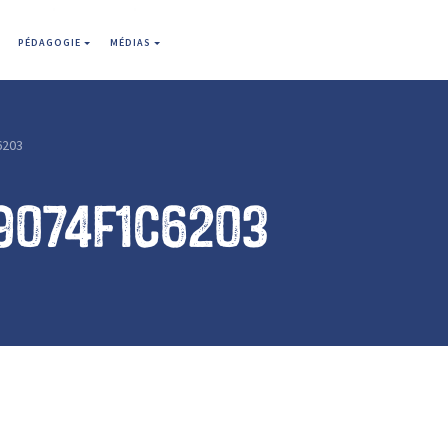
PÉDAGOGIE
MÉDIAS
6203
9074f1c6203