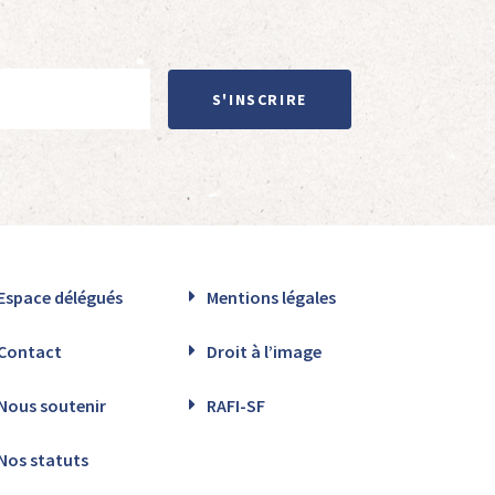
S'INSCRIRE
Espace délégués
Mentions légales
Contact
Droit à l’image
Nous soutenir
RAFI-SF
Nos statuts