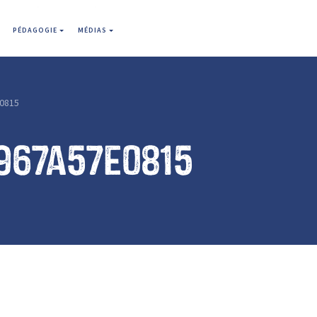
PÉDAGOGIE
MÉDIAS
0815
967a57e0815