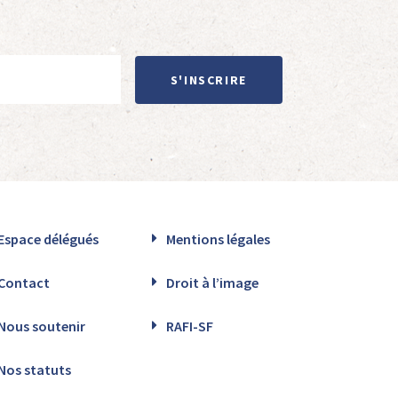
S'INSCRIRE
Espace délégués
Mentions légales
Contact
Droit à l’image
Nous soutenir
RAFI-SF
Nos statuts