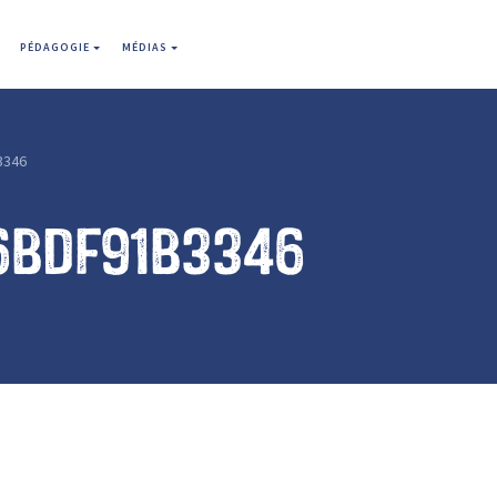
PÉDAGOGIE
MÉDIAS
3346
6bdf91b3346