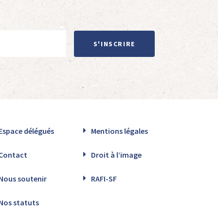
S'INSCRIRE
Espace délégués
Mentions légales
Contact
Droit à l’image
Nous soutenir
RAFI-SF
Nos statuts