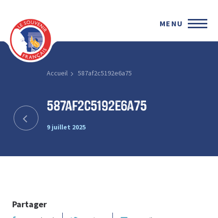
MENU
Accueil
587af2c5192e6a75
587af2c5192e6a75
9 juillet 2025
Partager