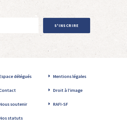
S'INSCRIRE
Espace délégués
Mentions légales
Contact
Droit à l’image
Nous soutenir
RAFI-SF
Nos statuts