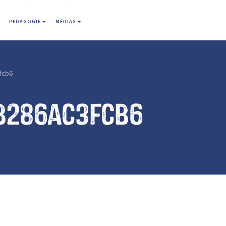
PÉDAGOGIE
MÉDIAS
fcb6
b286ac3fcb6