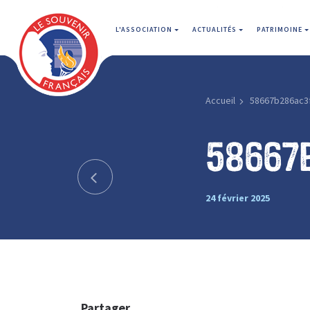
L'ASSOCIATION
ACTUALITÉS
PATRIMOINE
Accueil
58667b286ac3
58667
24 février 2025
Partager