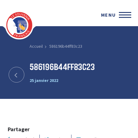
MENU
Accueil
586196b44ff83c23
586196b44ff83c23
25 janvier 2022
Partager