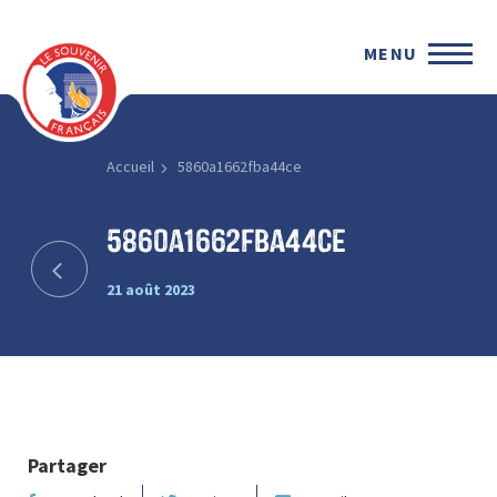
MENU
Accueil
5860a1662fba44ce
5860a1662fba44ce
21 août 2023
Partager