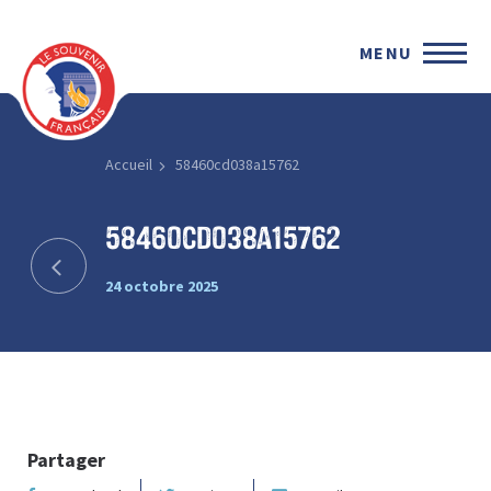
MENU
Accueil
58460cd038a15762
58460cd038a15762
24 octobre 2025
Partager