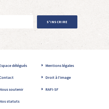
S'INSCRIRE
Espace délégués
Mentions légales
Contact
Droit à l’image
Nous soutenir
RAFI-SF
Nos statuts