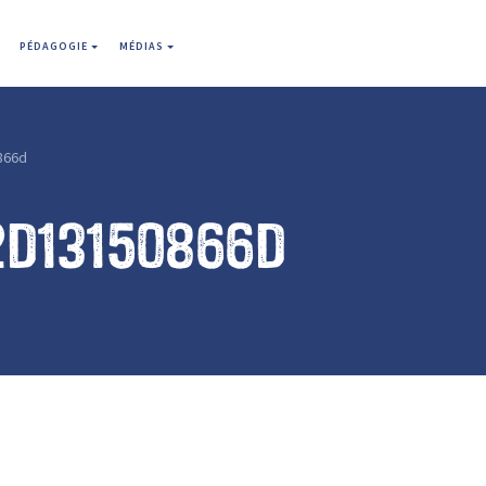
PÉDAGOGIE
MÉDIAS
866d
2d13150866d