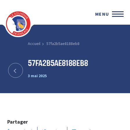
MENU
Accueil
57fa2b5ae8188eb8
57fa2b5ae8188eb8
3 mai 2025
Partager