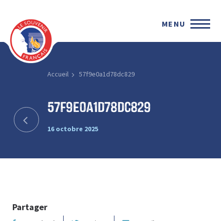
MENU
Accueil
57f9e0a1d78dc829
57f9e0a1d78dc829
16 octobre 2025
Partager