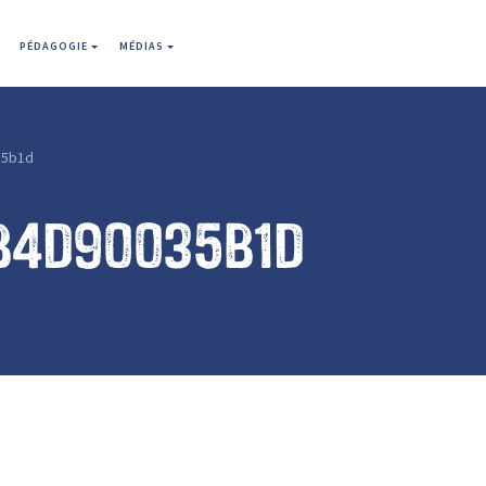
PÉDAGOGIE
MÉDIAS
35b1d
b4d90035b1d