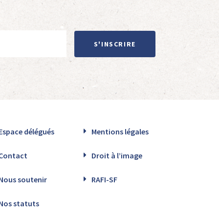
S'INSCRIRE
Espace délégués
Mentions légales
Contact
Droit à l’image
Nous soutenir
RAFI-SF
Nos statuts