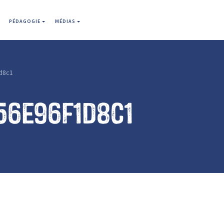
PÉDAGOGIE
MÉDIAS
d8c1
56e96f1d8c1