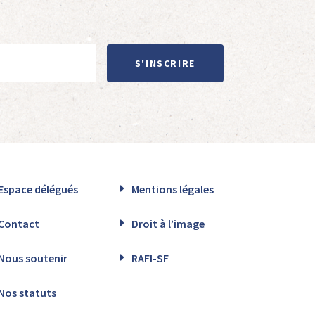
S'INSCRIRE
Espace délégués
Mentions légales
Contact
Droit à l’image
Nous soutenir
RAFI-SF
Nos statuts