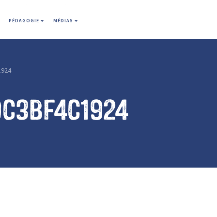
PÉDAGOGIE
MÉDIAS
1924
9c3bf4c1924