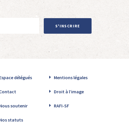
S'INSCRIRE
Espace délégués
Mentions légales
Contact
Droit à l’image
Nous soutenir
RAFI-SF
Nos statuts