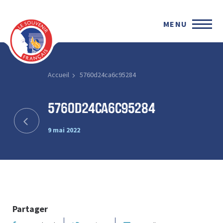
MENU
Accueil
5760d24ca6c95284
5760d24ca6c95284
9 mai 2022
Partager