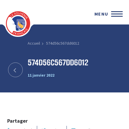
MENU
Accueil
574d56c567dd6012
574d56c567dd6012
11 janvier 2022
Partager