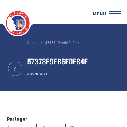
MENU
Accueil
57378e9eb6e0e84e
57378e9eb6e0e84e
4 avril 2022
Partager