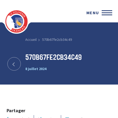
MENU
Accueil
570b67fe2cb34c49
570b67fe2cb34c49
8 juillet 2024
Partager