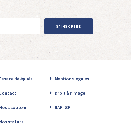
S'INSCRIRE
Espace délégués
Mentions légales
Contact
Droit à l’image
Nous soutenir
RAFI-SF
Nos statuts