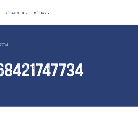
PÉDAGOGIE
MÉDIAS
7734
68421747734