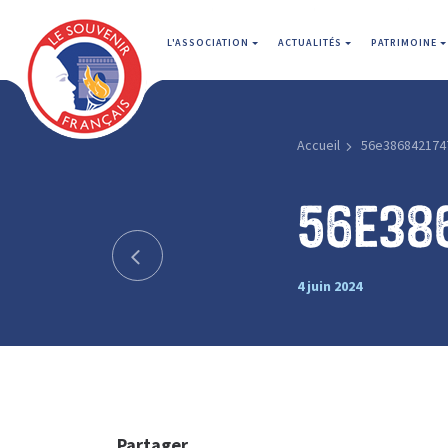
L'ASSOCIATION
ACTUALITÉS
PATRIMOINE
Accueil
56e386842174
56e38
4 juin 2024
Partager