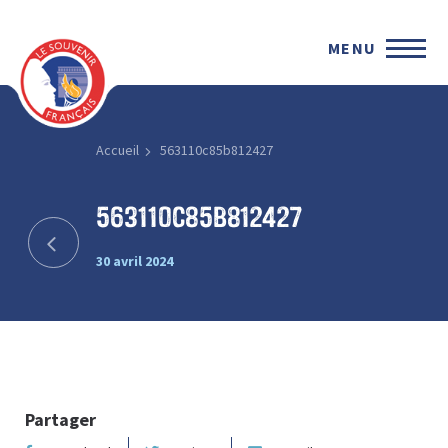
MENU
Accueil
563110c85b812427
563110c85b812427
30 avril 2024
Partager