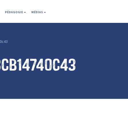
PÉDAGOGIE
MÉDIAS
0c43
8cb14740c43