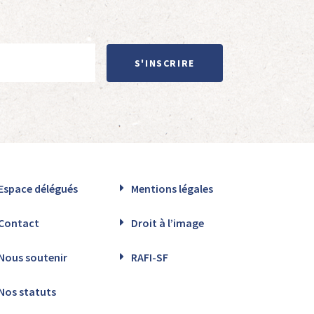
S'INSCRIRE
Espace délégués
Mentions légales
Contact
Droit à l’image
Nous soutenir
RAFI-SF
Nos statuts