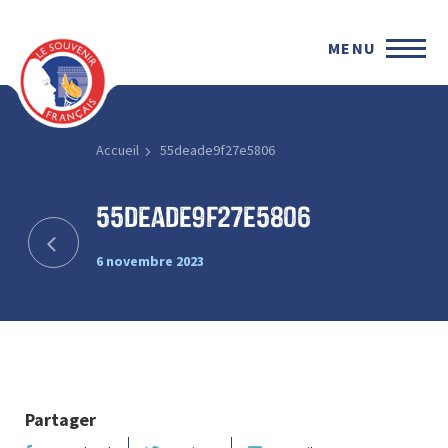
MENU
Accueil
55deade9f27e5806
55deade9f27e5806
6 novembre 2023
Partager