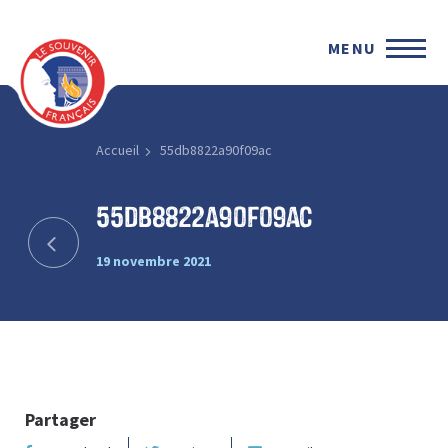
MENU
Accueil
55db8822a90f09ac
55db8822a90f09ac
19 novembre 2021
Partager