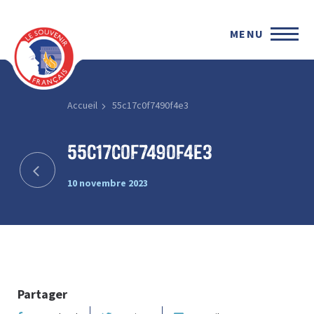
MENU
Accueil
55c17c0f7490f4e3
55c17c0f7490f4e3
10 novembre 2023
Partager