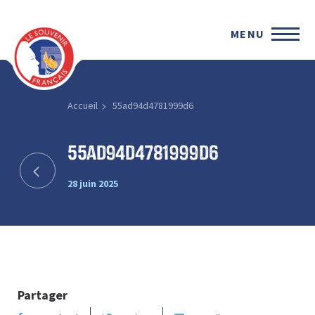
MENU
Accueil
55ad94d4781999d6
55ad94d4781999d6
28 juin 2025
Partager