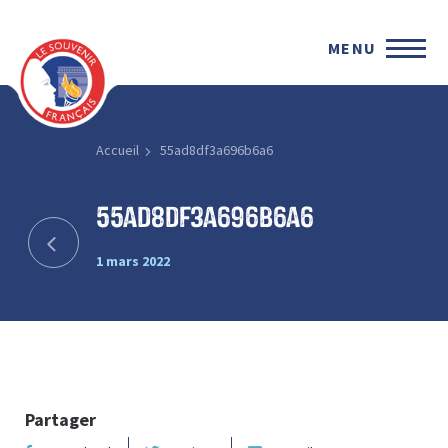
MENU
Accueil
55ad8df3a696b6a6
55ad8df3a696b6a6
1 mars 2022
Partager