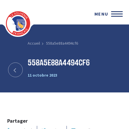
MENU
Accueil
558a5e88a4494cf6
558a5e88a4494cf6
11 octobre 2023
Partager