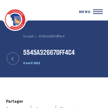
MENU
Accueil
5545a32667dff4c4
5545a32667dff4c4
8 avril 2022
Partager