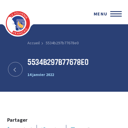
MENU
Accueil
5534b297b77678e0
5534b297b77678e0
14 janvier 2022
Partager