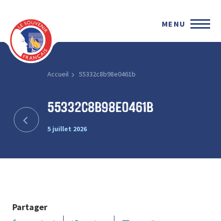
MENU
Accueil
55332c8b98e0461b
55332c8b98e0461b
5 juillet 2026
Partager